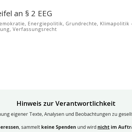
ifel an § 2 EEG
emokratie
,
Energiepolitik
,
Grundrechte
,
Klimapolitik 
sung
,
Verfassungsrecht
Hinweis zur Verantwortlichkeit
chung eigener Texte, Analysen und Beobachtungen zu gesel
teressen
, sammelt
keine Spenden
und wird
nicht
im Auftr