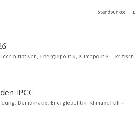
Standpunkte
26
rgerinitiativen
,
Energiepolitik
,
Klimapolitik – kritisch
t den IPCC
ildung
,
Demokratie
,
Energiepolitik
,
Klimapolitik –