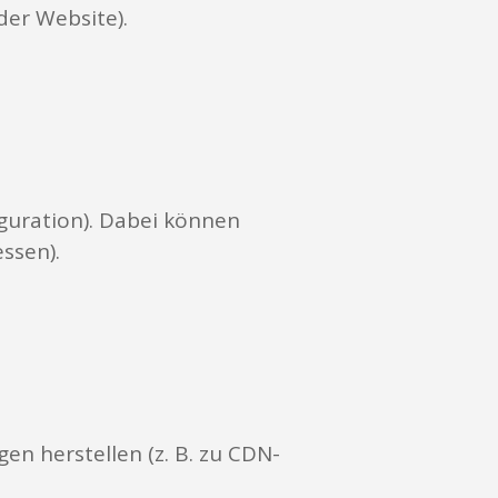
 der Website).
guration). Dabei können
ssen).
n herstellen (z. B. zu CDN-